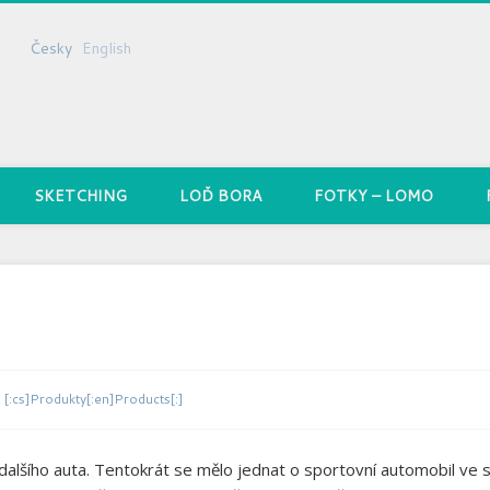
Česky
English
SKETCHING
LOĎ BORA
FOTKY – LOMO
[:cs]Produkty[:en]Products[:]
dalšího auta. Tentokrát se mělo jednat o sportovní automobil ve s